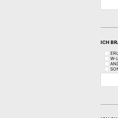
ICH B
ER
W-
AN
SO