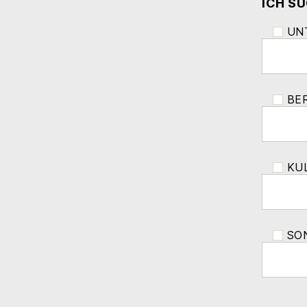
ICH S
UN
BE
KU
SO