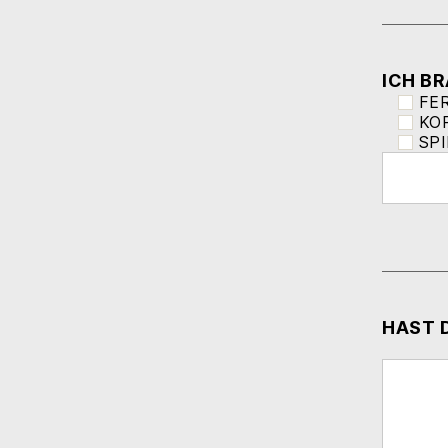
ICH B
FE
KO
SPI
HAST 